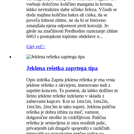
vsebuje določeno količino mangana in kroma,
lahko nevtralizira slabe učinke železa. Včasih se
doda majhna količina bakra ali cinka, da se
poveča trdnost zlitine, ne da bi se bistveno
zmanjšala njena odpornost proti koroziji. Je:
glede na značilnosti Predhodno raztezanje zlitine
6063 s postopkom toplotne obdelave o...
Glej več
>
Jeklena rešetka zaprtega tipa
Opis izdelka Zaprta jeklena rešetka je ena vrsta
jeklene rešetke z okvirjem, imenovano tudi z
zaprtim koncem. To pomeni, da lahko dolžino in
širino jeklene rešetke izdelamo v skladu z
zahtevami kupcev. Kot so 1mx1m, 1mx2m,
1mx3m, 2mx3m in tako naprej. Jeklena palična
rešetka je dobra izbira za moč, varnost,
dolgoročne stroške in vzdržljivost. Palična
rešetka je sestavljena iz niza nosilnih palic,
privarjenih (ali drugače spojenih) v različnih
intervalih na pravokotne prečne palice na ...