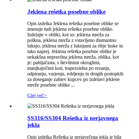
Jeklena rešetka posebne oblike
Opis izdelka Jeklena rešetka posebne oblike se
imenuje tudi jeklena rešetka posebne oblike.
Izdelajte v obliki, kot so: jeklena mreža za
polkna, jeklena mreža z vstavljeno diamantno
luknjo, jeklena mreža z luknjami za ribje luske in
tako naprej. Jeklena rešetka posebne oblike je
nekakšna nepravilna jeklena mreža, oblika, kot
je: pahljačasta, s številnimi okroglimi,
manjkajočimi koti, trapezoidna po rezanju,
odpiranju, varjenju, robljenju in drugih postopkih
za doseganje zahtev kupcev po izdelavi jeklene
mreže posebne oblike ...
Glej več
>
SS316/SS304 Rešetka iz nerjavnega
jekla
Opis izdelka Rešetka iz nerjavečega jekla je bila