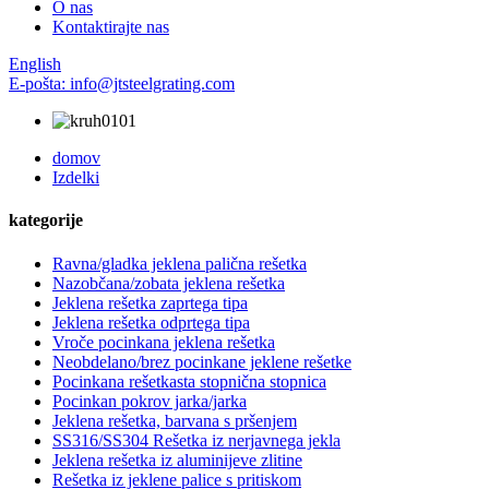
O nas
Kontaktirajte nas
English
E-pošta: info@jtsteelgrating.com
domov
Izdelki
kategorije
Ravna/gladka jeklena palična rešetka
Nazobčana/zobata jeklena rešetka
Jeklena rešetka zaprtega tipa
Jeklena rešetka odprtega tipa
Vroče pocinkana jeklena rešetka
Neobdelano/brez pocinkane jeklene rešetke
Pocinkana rešetkasta stopnična stopnica
Pocinkan pokrov jarka/jarka
Jeklena rešetka, barvana s pršenjem
SS316/SS304 Rešetka iz nerjavnega jekla
Jeklena rešetka iz aluminijeve zlitine
Rešetka iz jeklene palice s pritiskom