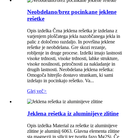
Neobdelano/brez pocinkane jeklene
rešetke
Opis izdelka Črna jeklena rešetka je izdelana z
varjenjem ploščatega jekla nazobčanega jekla in
palic z določeno razdaljo. In površina jeklene
rešetke je neobdelana. Gre skozi rezanje,
robljenje in druge procese. Izdelki imajo lastnosti
visoke trdnosti, visoke trdnosti, lahke strukture,
visoke nosilnosti, priročnosti za nakladanje in
drugih lastnosti. Neobdelana jeklena rešetka:
Omogoča hitrejšo dostavo strankam, ki sami
izdelajo in pocinkajo rešetko. Va...
Glej več
>
Jeklena rešetka iz aluminijeve zlitine
Opis izdelka Material za rešetke iz aluminijeve
zlitine je aluminij 6063. Glavna elementa zlitine
sta magnezij in silicij ter tvorita fazo Mg2Si. Če