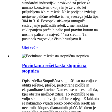
standardni industrijski proizvod za pešce za
močno korozivna okolja in je že vrsto let
priljubljena izbira rešetk. Naše podjetje izdeluje
nerjavne palične rešetke iz nerjavečega jekla tipa
304 in 316. Postopek stiskanja omogoča
sestavljanje paličastih rešetk z mehanskim
zaklepanjem prečnih palic pod pravim kotom na
nosilne palice na največ 4″ na sredini. Ta
postopek zagotavlja čisto hrustljavo li...
Glej več
>
Pocinkana rešetkasta stopnična
stopnica
Opis izdelka Stopniščna stopnišča so na voljo v
obliki rešetke, plošče, perforirane plošče in
ekspandirane kovine. Namesti se na cesto ali tla,
kjer obstaja možnost zdrsa. To stopnišče je na
voljo s kotnim okvirjem ali brez njega. Z lahkoto
se naknadno vgradi preko obstoječih rešetk ali
nevarnih sklopov diamantnih plošč. Medtem je