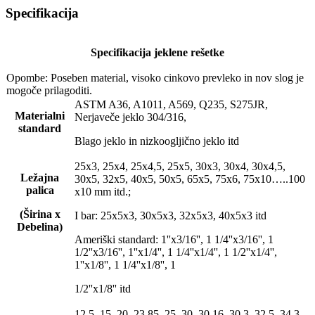
Specifikacija
Specifikacija jeklene rešetke
Opombe: Poseben material, visoko cinkovo ​​prevleko in nov slog je
mogoče prilagoditi.
ASTM A36, A1011, A569, Q235, S275JR,
Materialni
Nerjaveče jeklo 304/316,
standard
Blago jeklo in nizkoogljično jeklo itd
25x3, 25x4, 25x4,5, 25x5, 30x3, 30x4, 30x4,5,
Ležajna
30x5, 32x5, 40x5, 50x5, 65x5, 75x6, 75x10…..100
palica
x10 mm itd.;
(Širina x
I bar: 25x5x3, 30x5x3, 32x5x3, 40x5x3 itd
Debelina)
Ameriški standard: 1''x3/16'', 1 1/4''x3/16'', 1
1/2''x3/16'', 1''x1/4'', 1 1/4''x1/4'', 1 1/2''x1/4'',
1''x1/8'', 1 1/4''x1/8'', 1
1/2''x1/8'' itd
12,5, 15, 20, 23,85, 25, 30, 30,16, 30,3, 32,5, 34,3,