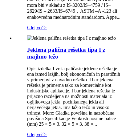
mora biti v skladu z IS-3202/IS–4759 / IS–
2629/IS – 2633/IS–6745，ASTM –A -123 ali
enakovredna mednarodnim standardom. Appe...
Glej več
>
Jeklena palična rešetka tipa I z
majhno težo
Opis izdelka I vrsta paličaste jeklene rešetke je
ena izmed lažjih, bolj ekonomičnih in paratičnih
v primerjavi z navadno rešetko. I bar jeklena
rešetka je primerna tako za komercialne kot
industrijske aplikacije. I bar jeklena rešetka je
prijazno razdeljena na možnosti materiala iz
ogljikovega jekla, pocinkanega jekla ali
nerjavečega jekla. Ima lažjo težo in visoko
trdnost. Mere: Gladka površina in nazobčana
površina Specifikacije Velikosti nosilne palice
(mm) 25 × 5 × 3, 32 × 5 × 3, 38 ×...
Glej več
>