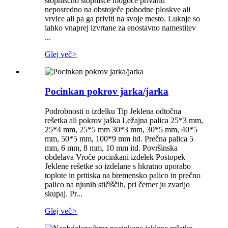
stopniščno stopnišče mogoče privariti
neposredno na obstoječe pohodne ploskve ali
vrvice ali pa ga priviti na svoje mesto. Luknje so
lahko vnaprej izvrtane za enostavno namestitev
...
Glej več
>
Pocinkan pokrov jarka/jarka
Podrobnosti o izdelku Tip Jeklena odtočna
rešetka ali pokrov jaška Ležajna palica 25*3 mm,
25*4 mm, 25*5 mm 30*3 mm, 30*5 mm, 40*5
mm, 50*5 mm, 100*9 mm itd. Prečna palica 5
mm, 6 mm, 8 mm, 10 mm itd. Površinska
obdelava Vroče pocinkani izdelek Postopek
Jeklene rešetke so izdelane s hkratno uporabo
toplote in pritiska na bremensko palico in prečno
palico na njunih stičiščih, pri čemer ju zvarijo
skupaj. Pr...
Glej več
>