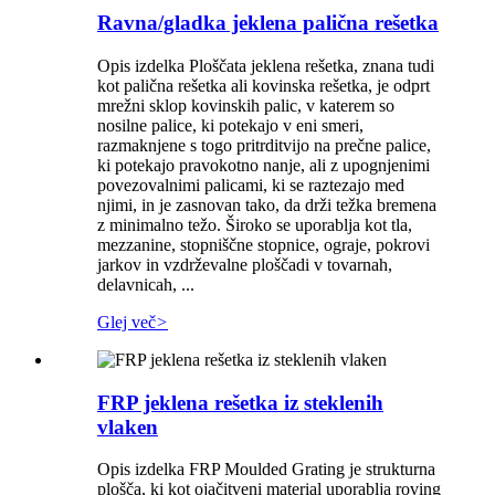
Ravna/gladka jeklena palična rešetka
Opis izdelka Ploščata jeklena rešetka, znana tudi
kot palična rešetka ali kovinska rešetka, je odprt
mrežni sklop kovinskih palic, v katerem so
nosilne palice, ki potekajo v eni smeri,
razmaknjene s togo pritrditvijo na prečne palice,
ki potekajo pravokotno nanje, ali z upognjenimi
povezovalnimi palicami, ki se raztezajo med
njimi, in je zasnovan tako, da drži težka bremena
z minimalno težo. Široko se uporablja kot tla,
mezzanine, stopniščne stopnice, ograje, pokrovi
jarkov in vzdrževalne ploščadi v tovarnah,
delavnicah, ...
Glej več
>
FRP jeklena rešetka iz steklenih
vlaken
Opis izdelka FRP Moulded Grating je strukturna
plošča, ki kot ojačitveni material uporablja roving