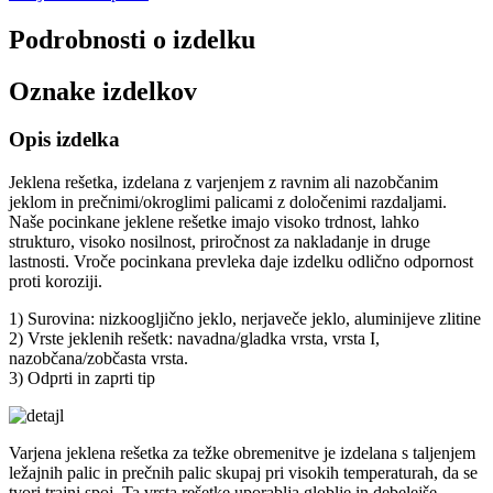
Podrobnosti o izdelku
Oznake izdelkov
Opis izdelka
Jeklena rešetka, izdelana z varjenjem z ravnim ali nazobčanim
jeklom in prečnimi/okroglimi palicami z določenimi razdaljami.
Naše pocinkane jeklene rešetke imajo visoko trdnost, lahko
strukturo, visoko nosilnost, priročnost za nakladanje in druge
lastnosti. Vroče pocinkana prevleka daje izdelku odlično odpornost
proti koroziji.
1) Surovina: nizkoogljično jeklo, nerjaveče jeklo, aluminijeve zlitine
2) Vrste jeklenih rešetk: navadna/gladka vrsta, vrsta I,
nazobčana/zobčasta vrsta.
3) Odprti in zaprti tip
Varjena jeklena rešetka za težke obremenitve je izdelana s taljenjem
ležajnih palic in prečnih palic skupaj pri visokih temperaturah, da se
tvori trajni spoj. Ta vrsta rešetke uporablja globlje in debelejše