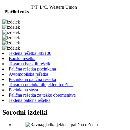
T/T, L/C, Western Union
Plačilni rok
s
Jeklena rešetka 38x100
Barska rešetka
Tovarna barskih rešetk
Palična rešetka pocinkana
Avtomobilska rešetka
Pocinkana palična rešetka
Tovarna pocinkanih jeklenih rešetk
Pocinkana steza
Palična rešetka za težke obremenitve
Jeklena palična rešetka
Sorodni izdelki