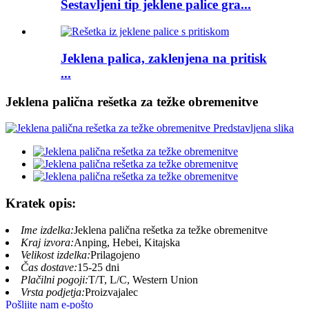
Sestavljeni tip jeklene palice gra...
Jeklena palica, zaklenjena na pritisk
...
Jeklena palična rešetka za težke obremenitve
Kratek opis:
Ime izdelka:
Jeklena palična rešetka za težke obremenitve
Kraj izvora:
Anping, Hebei, Kitajska
Velikost izdelka:
Prilagojeno
Čas dostave:
15-25 dni
Plačilni pogoji:
T/T, L/C, Western Union
Vrsta podjetja:
Proizvajalec
Pošljite nam e-pošto