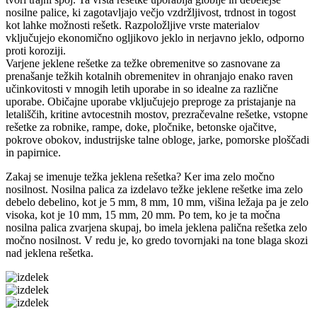
nosilne palice, ki zagotavljajo večjo vzdržljivost, trdnost in togost
kot lahke možnosti rešetk. Razpoložljive vrste materialov
vključujejo ekonomično ogljikovo jeklo in nerjavno jeklo, odporno
proti koroziji.
Varjene jeklene rešetke za težke obremenitve so zasnovane za
prenašanje težkih kotalnih obremenitev in ohranjajo enako raven
učinkovitosti v mnogih letih uporabe in so idealne za različne
uporabe. Običajne uporabe vključujejo preproge za pristajanje na
letališčih, kritine avtocestnih mostov, prezračevalne rešetke, vstopne
rešetke za robnike, rampe, doke, pločnike, betonske ojačitve,
pokrove obokov, industrijske talne obloge, jarke, pomorske ploščadi
in papirnice.
Zakaj se imenuje težka jeklena rešetka? Ker ima zelo močno
nosilnost. Nosilna palica za izdelavo težke jeklene rešetke ima zelo
debelo debelino, kot je 5 mm, 8 mm, 10 mm, višina ležaja pa je zelo
visoka, kot je 10 mm, 15 mm, 20 mm. Po tem, ko je ta močna
nosilna palica zvarjena skupaj, bo imela jeklena palična rešetka zelo
močno nosilnost. V redu je, ko gredo tovornjaki na tone blaga skozi
nad jeklena rešetka.