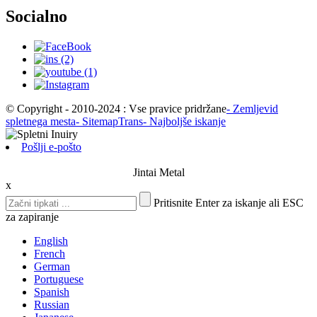
Socialno
© Copyright - 2010-2024 : Vse pravice pridržane
- Zemljevid
spletnega mesta
- SitemapTrans
- Najboljše iskanje
Pošlji e-pošto
Jintai Metal
x
Pritisnite Enter za iskanje ali ESC
za zapiranje
English
French
German
Portuguese
Spanish
Russian