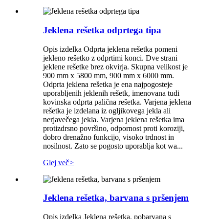
Jeklena rešetka odprtega tipa
Opis izdelka Odprta jeklena rešetka pomeni
jekleno rešetko z odprtimi konci. Dve strani
jeklene rešetke brez okvirja. Skupna velikost je
900 mm x 5800 mm, 900 mm x 6000 mm.
Odprta jeklena rešetka je ena najpogosteje
uporabljenih jeklenih rešetk, imenovana tudi
kovinska odprta palična rešetka. Varjena jeklena
rešetka je izdelana iz ogljikovega jekla ali
nerjavečega jekla. Varjena jeklena rešetka ima
protizdrsno površino, odpornost proti koroziji,
dobro drenažno funkcijo, visoko trdnost in
nosilnost. Zato se pogosto uporablja kot wa...
Glej več
>
Jeklena rešetka, barvana s pršenjem
Opis izdelka Jeklena rešetka, pobarvana s