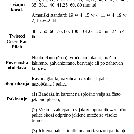
Ležajni
35, 38,1, 40, 41,25, 60, 80 mm itd.
korak
Ameriški standard: 19-w-4, 15-w-4, 11-w-4, 19-w-
2, 15-w-2 itd.
38,1, 50, 60, 76, 80, 100, 101,6, 120 mm, 2'' in 4''
Twisted
itd.
Cross Bar
Pitch
Neobdelano (črno), vroče pocinkano, prašno
Površinska
lakirano, galvanizirano, barvanje ali po zahtevah
obdelava
kupcev.
Ravni / gladki, nazobčani / zobci, I palica,
Slog ribanja
nazobčana I palica
(1) Bandaža in karton: na splošno velja za čisto
Pakiranje
jekleno ploščo;
(2) Metoda zaklepanja vijakov: uporabite 4 vijačne
palice skozi odprtino jeklene mreže za visoko
trdnost;
(3) Jeklena paleta: tradicionalno izvozno pakiranje.