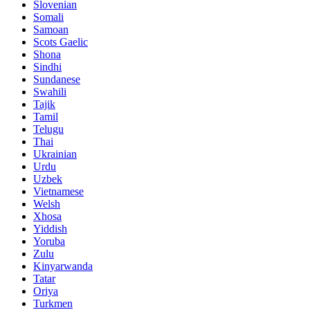
Slovenian
Somali
Samoan
Scots Gaelic
Shona
Sindhi
Sundanese
Swahili
Tajik
Tamil
Telugu
Thai
Ukrainian
Urdu
Uzbek
Vietnamese
Welsh
Xhosa
Yiddish
Yoruba
Zulu
Kinyarwanda
Tatar
Oriya
Turkmen