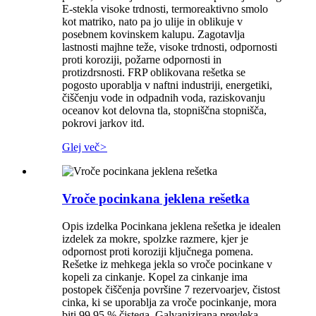
E-stekla visoke trdnosti, termoreaktivno smolo
kot matriko, nato pa jo ulije in oblikuje v
posebnem kovinskem kalupu. Zagotavlja
lastnosti majhne teže, visoke trdnosti, odpornosti
proti koroziji, požarne odpornosti in
protizdrsnosti. FRP oblikovana rešetka se
pogosto uporablja v naftni industriji, energetiki,
čiščenju vode in odpadnih voda, raziskovanju
oceanov kot delovna tla, stopniščna stopnišča,
pokrovi jarkov itd.
Glej več
>
Vroče pocinkana jeklena rešetka
Opis izdelka Pocinkana jeklena rešetka je idealen
izdelek za mokre, spolzke razmere, kjer je
odpornost proti koroziji ključnega pomena.
Rešetke iz mehkega jekla so vroče pocinkane v
kopeli za cinkanje. Kopel za cinkanje ima
postopek čiščenja površine 7 rezervoarjev, čistost
cinka, ki se uporablja za vroče pocinkanje, mora
biti 99,95 % čistega. Galvanizirana prevleka