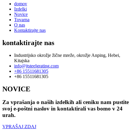
domov
Izdelki
Novice
Tovarna
O nas
Kontaktirajte nas
kontaktirajte nas
Industrijsko okrožje žične mreže, okrožje Anping, Hebei,
Kitajska
info@jtsteelgrating.com
+86 15511681305
+86 15511681305
NOVICE
Za vprašanja o naših izdelkih ali ceniku nam pustite
svoj e-poštni naslov in kontaktirali vas bomo v 24
urah.
VPRAŠAJ ZDAJ