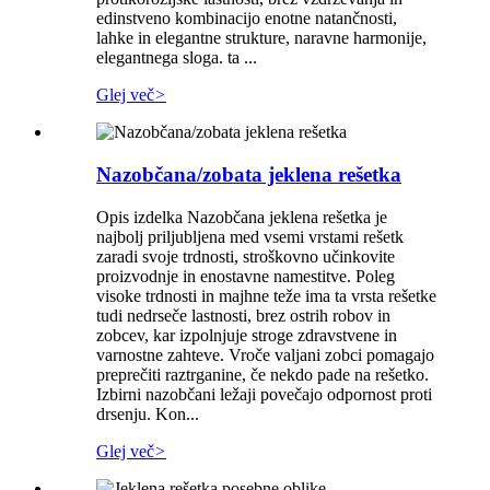
edinstveno kombinacijo enotne natančnosti,
lahke in elegantne strukture, naravne harmonije,
elegantnega sloga. ta ...
Glej več
>
Nazobčana/zobata jeklena rešetka
Opis izdelka Nazobčana jeklena rešetka je
najbolj priljubljena med vsemi vrstami rešetk
zaradi svoje trdnosti, stroškovno učinkovite
proizvodnje in enostavne namestitve. Poleg
visoke trdnosti in majhne teže ima ta vrsta rešetke
tudi nedrseče lastnosti, brez ostrih robov in
zobcev, kar izpolnjuje stroge zdravstvene in
varnostne zahteve. Vroče valjani zobci pomagajo
preprečiti raztrganine, če nekdo pade na rešetko.
Izbirni nazobčani ležaji povečajo odpornost proti
drsenju. Kon...
Glej več
>