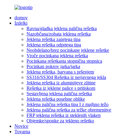
domov
Izdelki
Ravna/gladka jeklena palična rešetka
Nazobčana/zobata jeklena rešetka
Jeklena rešetka zaprtega tipa
Jeklena rešetka odprtega tipa
Neobdelano/brez pocinkane jeklene rešetke
Vroče pocinkana jeklena rešetka
Pocinkana rešetkasta stopnična stopnica
Pocinkan pokrov jarka/jarka
Jeklena rešetka, barvana s pršenjem
SS316/SS304 Rešetka iz nerjavnega jekla
Jeklena rešetka iz aluminijeve zlitine
Rešetka iz jeklene palice s pritiskom
Sestavljena jeklena palična rešetka
Jeklena rešetka posebne oblike
Jeklena palična rešetka tipa I z majhno težo
Jeklena palična rešetka za težke obremenitve
FRP jeklena rešetka iz steklenih vlaken
Objemke/sponke za jekleno rešetko
Novice
Tovarna