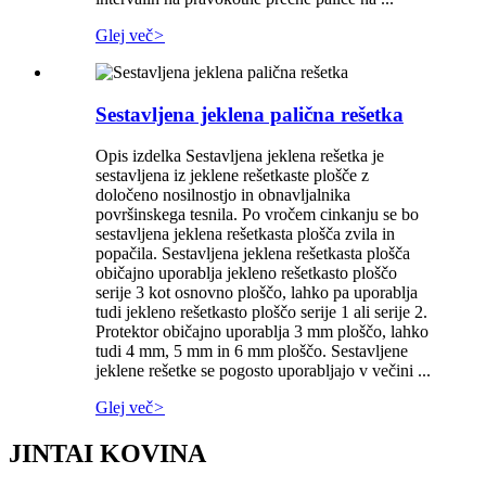
Glej več
>
Sestavljena jeklena palična rešetka
Opis izdelka Sestavljena jeklena rešetka je
sestavljena iz jeklene rešetkaste plošče z
določeno nosilnostjo in obnavljalnika
površinskega tesnila. Po vročem cinkanju se bo
sestavljena jeklena rešetkasta plošča zvila in
popačila. Sestavljena jeklena rešetkasta plošča
običajno uporablja jekleno rešetkasto ploščo
serije 3 kot osnovno ploščo, lahko pa uporablja
tudi jekleno rešetkasto ploščo serije 1 ali serije 2.
Protektor običajno uporablja 3 mm ploščo, lahko
tudi 4 mm, 5 mm in 6 mm ploščo. Sestavljene
jeklene rešetke se pogosto uporabljajo v večini ...
Glej več
>
JINTAI KOVINA