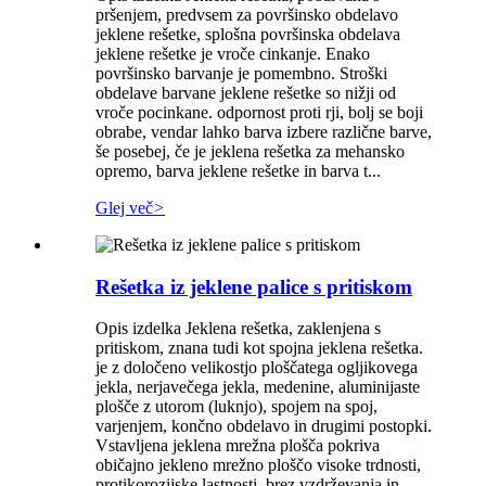
pršenjem, predvsem za površinsko obdelavo
jeklene rešetke, splošna površinska obdelava
jeklene rešetke je vroče cinkanje. Enako
površinsko barvanje je pomembno. Stroški
obdelave barvane jeklene rešetke so nižji od
vroče pocinkane. odpornost proti rji, bolj se boji
obrabe, vendar lahko barva izbere različne barve,
še posebej, če je jeklena rešetka za mehansko
opremo, barva jeklene rešetke in barva t...
Glej več
>
Rešetka iz jeklene palice s pritiskom
Opis izdelka Jeklena rešetka, zaklenjena s
pritiskom, znana tudi kot spojna jeklena rešetka.
je z določeno velikostjo ploščatega ogljikovega
jekla, nerjavečega jekla, medenine, aluminijaste
plošče z utorom (luknjo), spojem na spoj,
varjenjem, končno obdelavo in drugimi postopki.
Vstavljena jeklena mrežna plošča pokriva
običajno jekleno mrežno ploščo visoke trdnosti,
protikorozijske lastnosti, brez vzdrževanja in